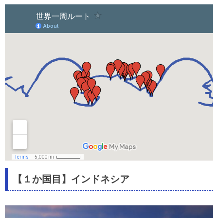
キルギス
カザフスタン
タイ
ラオス
ミャンマー
インドネシア
ベトナム
europe
スペイン巡礼 カミーノ・デ・サンティアゴ
モロッコ
【１か国目】インドネシア
latin America
メキシコ