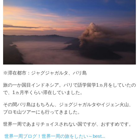
グアテマラ
キューバ
エクアドル
ペルー
ボリビア
チリ
アルゼンチン
※滞在都市：ジャグジャガルタ、バリ島
パラグアイ
旅の一か国目インドネシア。バリで語学留学1ヵ月をしていたの
ブラジル
で、1ヵ月半くらい滞在していました。
content
その間バリ島はもちろん、ジョグジャガルタやイジェン火山、
ブロモ山ツアーにも行ってきました。
世界の食事
世界一周であまりチョイスされない国ですが、おすすめです。
世界の観光･旅行
世界一周ブログ！世界一周の旅をしたい～best...