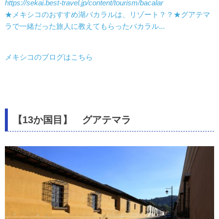
https://sekai.best-travel.jp/content/tourism/bacalar
★メキシコのおすすめ湖バカラルは、リゾート？？★グアテマ
ラで一緒だった旅人に教えてもらったバカラル...
メキシコのブログはこちら
【13か国目】 グアテマラ