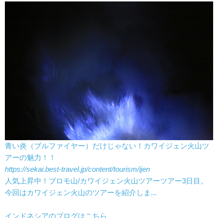
世界の乗物/移動
億歩計と行く世界一周の旅
世界一周のおすすめの観光地ランキング ベスト30！
行ってよかった海外観光地ランキング ベスト31位～
世界一周のおすすめの絶景ランキング
世界一周でおすすめの国ランキングをまとめました！
contact
青い炎（ブルファイヤー）だけじゃない！カワイジェン火山ツ
アーの魅力！！
https://sekai.best-travel.jp/content/tourism/ijen
人気上昇中！ブロモ山/カワイジェン火山ツアーツアー3日目。
今回はカワイジェン火山のツアーを紹介しま...
インドネシアのブログはこちら