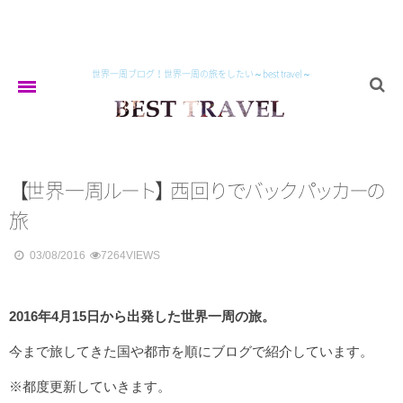
世界一周ブログ！世界一周の旅をしたい～best travel～
home
【
世界一
周
ル
ー
ト
】
西
回
り
で
バ
ッ
ク
パ
ッ
カ
ー
の
about
旅
03/08/2016
7264VIEWS
asia
2016年4月15日から出発した世界一周の旅。
イラン
トルクメニスタン
今まで旅してきた国や都市を順にブログで紹介しています。
ウズベキスタン
※都度更新していきます。