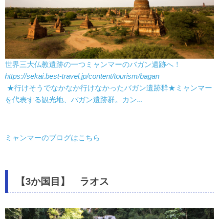
世界三大仏教遺跡の一つミャンマーのバガン遺跡へ！
https://sekai.best-travel.jp/content/tourism/bagan
★行けそうでなかなか行けなかったバガン遺跡群★ミャンマー
を代表する観光地、バガン遺跡群。カン...
ミャンマーのブログはこちら
【3か国目】 ラオス