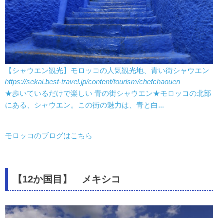
【シャウエン観光】モロッコの人気観光地、青い街シャウエン
https://sekai.best-travel.jp/content/tourism/chefchaouen
★歩いているだけで楽しい 青の街シャウエン★モロッコの北部
にある、シャウエン。この街の魅力は、青と白...
モロッコのブログはこちら
【12か国目】 メキシコ