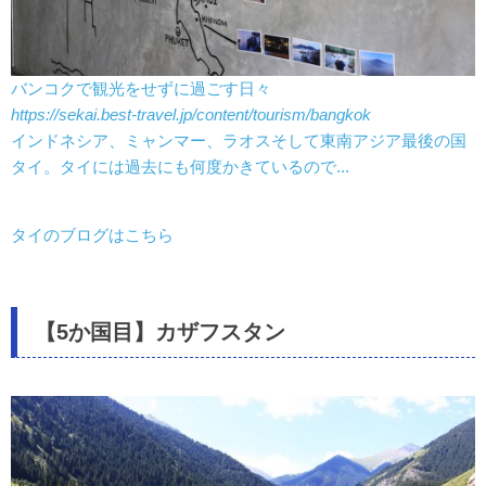
バンコクで観光をせずに過ごす日々
https://sekai.best-travel.jp/content/tourism/bangkok
インドネシア、ミャンマー、ラオスそして東南アジア最後の国
タイ。タイには過去にも何度かきているので...
タイのブログはこちら
【5か国目】カザフスタン