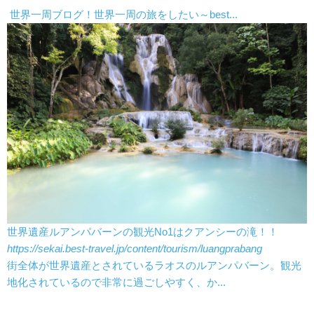
世界一周ブログ！世界一周の旅をしたい～best...
世界遺産ルアンパバーンの観光No1はクアンシーの滝！！
https://sekai.best-travel.jp/content/tourism/luangprabang
街全体が世界遺産とされているラオスのルアンパバーン。観光
地化されているので非常に過ごしやすく、か...