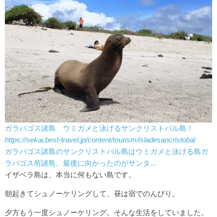
ガラパゴス諸島 ウミガメと泳げるサンクリストバル島！
https://sekai.best-travel.jp/content/tourism/isladesancristobal
ガラパゴス諸島のサンクリストバル島はウミガメと泳げる島ガ
ラパゴス所諸島、最後に向かったのがサンタ...
イザベラ島は、本当に何もない島です。
朝起きてシュノーケリングして、昼は宿でのんびり。
夕方もう一度シュノーケリング。そんな生活をしていました。