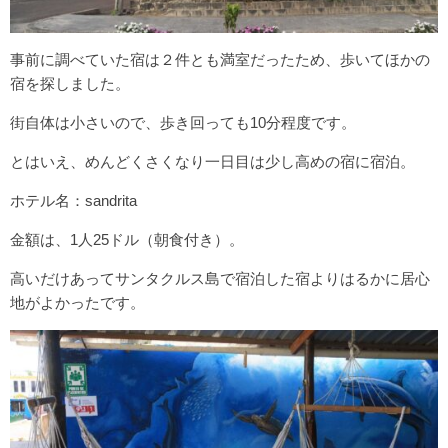
世界の乗物/移動
億歩計と行く世界一周の旅
事前に調べていた宿は２件とも満室だったため、歩いてほかの
世界一周のおすすめの観光地ランキング ベスト30！
宿を探しました。
行ってよかった海外観光地ランキング ベスト31位～
街自体は小さいので、歩き回っても10分程度です。
世界一周のおすすめの絶景ランキング
とはいえ、めんどくさくなり一日目は少し高めの宿に宿泊。
世界一周でおすすめの国ランキングをまとめました！
ホテル名：sandrita
contact
金額は、1人25ドル（朝食付き）。
高いだけあってサンタクルス島で宿泊した宿よりはるかに居心
地がよかったです。