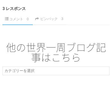
3 レスポンス
ピンバック
3
コメント
0
他の世界一周ブログ記
事はこちら
他
の
世
界
一
周
ブ
ロ