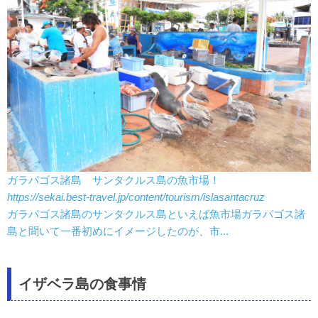
ガラパゴス諸島 サンタクルス島の魚市場！
https://sekai.best-travel.jp/content/tourism/islasantacruz
ガラパゴス諸島のサンタクルス島といえば魚市場ガラパゴス諸
島と聞いて一番初めにイメージしたのが、市...
イザベラ島の食事情