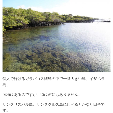
キルギス
カザフスタン
タイ
ラオス
ミャンマー
インドネシア
ベトナム
europe
スペイン巡礼 カミーノ・デ・サンティアゴ
個人で行けるガラパゴス諸島の中で一番大きい島、イザベラ
島。
モロッコ
面積はあるのですが、街は何にもありません。
latin America
サンクリスバル島、サンタクルス島に比べるとかなり田舎で
メキシコ
す。