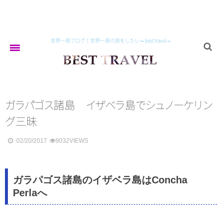
世界一周ブログ！世界一周の旅をしたい～best travel～
home
ガ
ラ
パ
ゴ
ス
諸島
イ
ザ
ベ
ラ
島
で
シ
ュ
ノ
ー
ケ
リ
ン
about
グ
三昧
02/20/2017
9032VIEWS
asia
イラン
ガラパゴス諸島のイザベラ島はConcha
Perlaへ
トルクメニスタン
ウズベキスタン