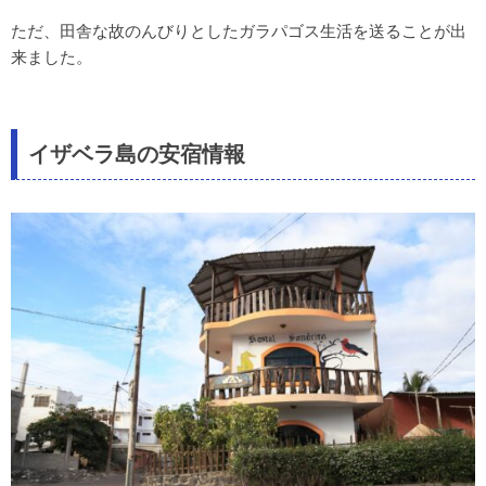
グアテマラ
ただ、田舎な故のんびりとしたガラパゴス生活を送ることが出
来ました。
キューバ
エクアドル
ペルー
イザベラ島の安宿情報
ボリビア
チリ
アルゼンチン
パラグアイ
ブラジル
content
世界の食事
世界の観光･旅行