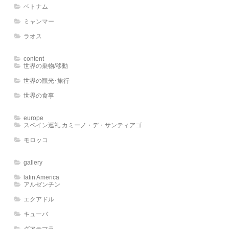
ベトナム
ミャンマー
ラオス
content
世界の乗物/移動
世界の観光･旅行
世界の食事
europe
スペイン巡礼 カミーノ・デ・サンティアゴ
モロッコ
gallery
latin America
アルゼンチン
エクアドル
キューバ
グアテマラ