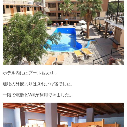
グアテマラ
キューバ
エクアドル
ペルー
ボリビア
チリ
アルゼンチン
パラグアイ
ホテル内にはプールもあり、
ブラジル
建物の外観よりはきれいな宿でした。
一階で電源とWifiが利用できました。
content
世界の食事
世界の観光･旅行