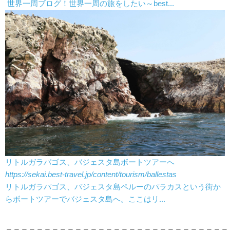
世界一周ブログ！世界一周の旅をしたい～best...
リトルガラパゴス、バジェスタ島ボートツアーへ
https://sekai.best-travel.jp/content/tourism/ballestas
リトルガラパゴス、バジェスタ島ペルーのパラカスという街か
らボートツアーでバジェスタ島へ。ここはリ...