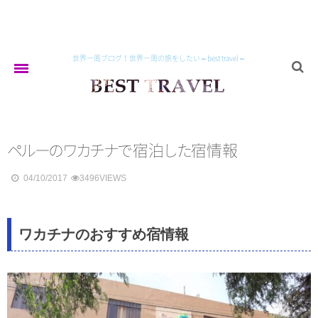
世界一周ブログ！世界一周の旅をしたい～best travel～
home
ペ
ル
ー
の
ワ
カ
チ
ナ
で
宿
泊
し
た
宿情報
about
04/10/2017
3496VIEWS
asia
ワカチナのおすすめ宿情報
イラン
トルクメニスタン
ウズベキスタン