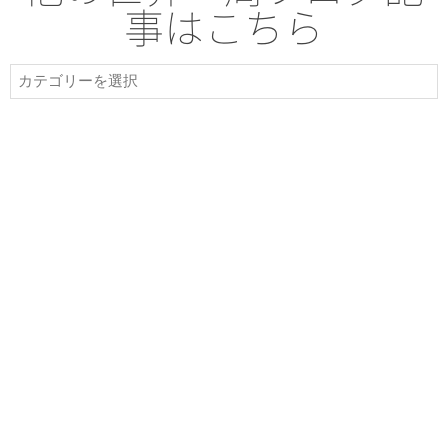
事はこちら
他
の
世
界
一
周
ブ
ロ
グ
記
事
は
こ
ち
ら