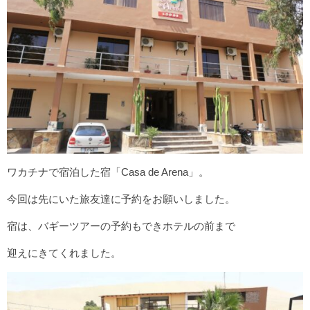
キルギス
カザフスタン
タイ
ラオス
ミャンマー
インドネシア
ベトナム
ワカチナで宿泊した宿「Casa de Arena」。
europe
今回は先にいた旅友達に予約をお願いしました。
スペイン巡礼 カミーノ・デ・サンティアゴ
宿は、バギーツアーの予約もできホテルの前まで
モロッコ
迎えにきてくれました。
latin America
メキシコ